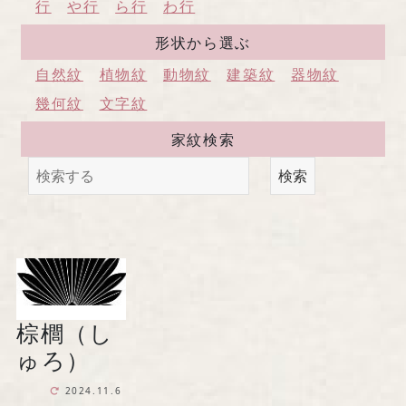
行
や行
ら行
わ行
形状から選ぶ
自然紋
植物紋
動物紋
建築紋
器物紋
馬場染工業株式会社
幾何紋
文字紋
〒604-8242 京都府京都市中京区
家紋検索
西洞院通三条下ル柳水町75
検索
TEL 075-221-4759
受付時間 土日祝を除く 平日9時～17時
お問い合わせ
棕櫚（し
ゅろ）
2024.11.6