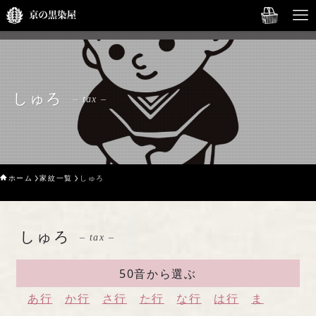
English→
HOME
しゅろ
– tax –
オンラインショップ
京の黒染屋について
ホーム
家紋一覧
しゅろ
Service
Gallery
しゅろ
– tax –
Our Story
50音から選ぶ
お問い合わせ
あ行
か行
さ行
た行
な行
は行
ま
English