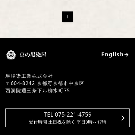
会社案内・アクセス
特定商取引法に基づく表記
1
事業者の皆様へ（BtoBサイト）
English→
馬場染工業株式会社
〒604-8242 京都府京都市中京区
西洞院通三条下ル柳水町75
TEL 075-221-4759
受付時間 土日祝を除く 平日9時～17時