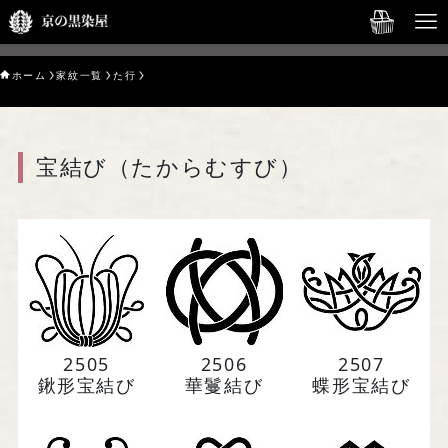
English→
ホーム
家紋一覧
た行
HOME
オンラインショップ
宝結び（たからむすび）
京の黒染屋について
Service
Gallery
Our Story
2505
2506
2507
鍬形宝結び
華鬘結び
蝶形宝結び
お問い合わせ
English