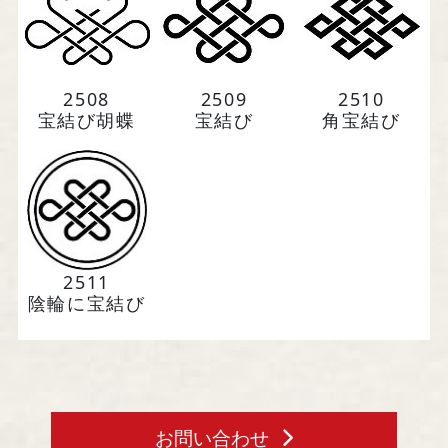
馬場染工業株式会社
2508
2509
2510
宝結び胡蝶
宝結び
角宝結び
〒604-8242 京都府京都市中京区
西洞院通三条下ル柳水町75
TEL 075-221-4759
受付時間 土日祝を除く 平日9時～17時
2511
陰輪に宝結び
お問い合わせ
お問い合わせ