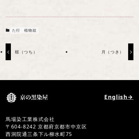
た行
植物紋
槌（つち）
月（つき）
English→
馬場染工業株式会社
〒604-8242 京都府京都市中京区
西洞院通三条下ル柳水町75