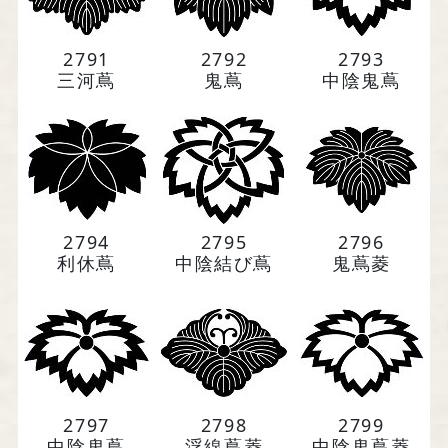
会社案内・アクセス
特定商取引法に基づく表記
2791
2792
2793
三河蔦
鬼蔦
中陰鬼蔦
事業者の皆様へ（BtoBサイト）
2794
2795
2796
利休蔦
中陰結び蔦
鬼蔦菱
2797
2798
2799
中陰鬼蔦
浮線蔦菱
中陰鬼蔦菱