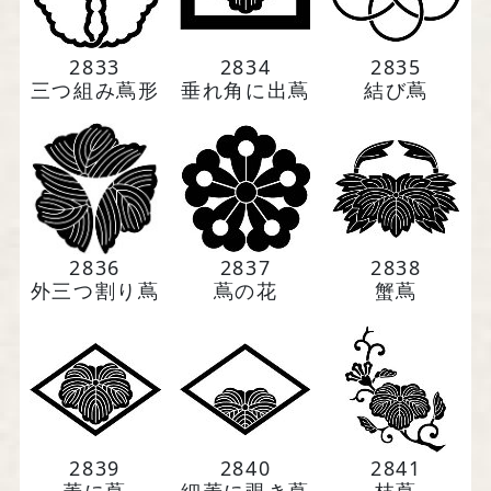
2833
2834
2835
三つ組み蔦形
垂れ角に出蔦
結び蔦
2836
2837
2838
外三つ割り蔦
蔦の花
蟹蔦
2839
2840
2841