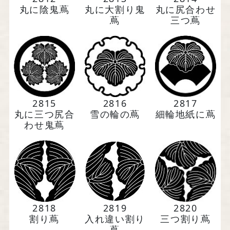
丸に陰鬼蔦
丸に大割り鬼
丸に尻合わせ
蔦
三つ蔦
2815
2816
2817
丸に三つ尻合
雪の輪の蔦
細輪地紙に蔦
わせ鬼蔦
2818
2819
2820
割り蔦
入れ違い割り
三つ割り蔦
蔦