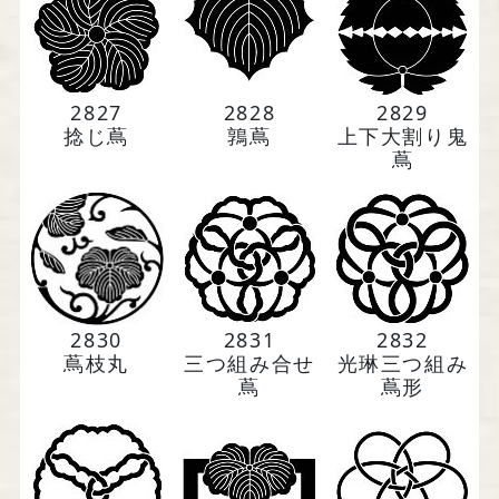
2827
2828
2829
捻じ蔦
鶉蔦
上下大割り鬼
蔦
2830
2831
2832
蔦枝丸
三つ組み合せ
光琳三つ組み
蔦
蔦形