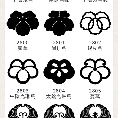
2800
2801
2802
朧蔦
崩し蔦
錫杖蔦
2803
2804
2805
中陰光琳蔦
太陰光琳蔦
蔓蔦