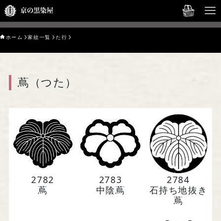
English→
ホーム
家紋一覧
た行
HOME
オンラインショップ
蔦（つた）
京の黒染屋について
Service
Gallery
Our Story
2782
2783
2784
蔦
中陰蔦
石持ち地抜き
お問い合わせ
蔦
English