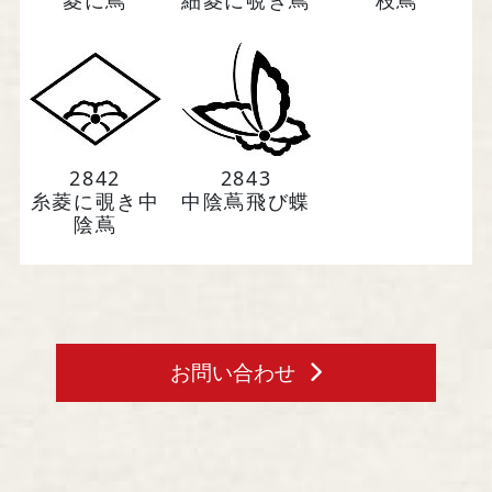
菱に蔦
細菱に覗き蔦
枝蔦
2842
2843
糸菱に覗き中
中陰蔦飛び蝶
陰蔦
お問い合わせ