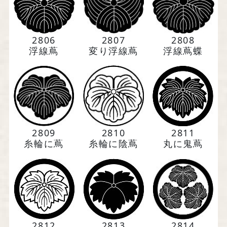
2806
2807
2808
浮線蔦
変り浮線蔦
浮線蔦蝶
2809
2810
2811
糸輪に蔦
糸輪に陰蔦
丸に鬼蔦
2812
2813
2814