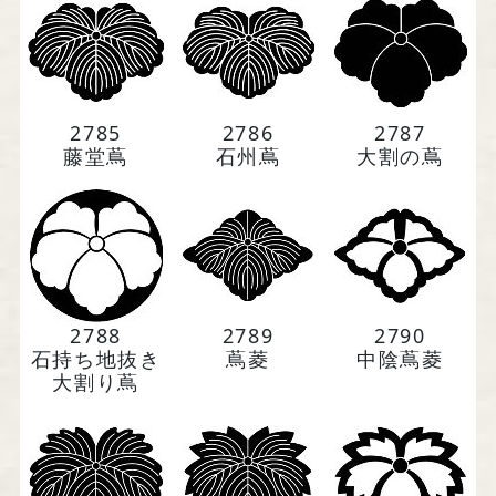
馬場染工業株式会社
2785
2786
2787
〒604-8242 京都府京都市中京区
藤堂蔦
石州蔦
大割の蔦
西洞院通三条下ル柳水町75
TEL 075-221-4759
受付時間 土日祝を除く 平日9時～17時
2788
2789
2790
石持ち地抜き
蔦菱
中陰蔦菱
大割り蔦
お問い合わせ