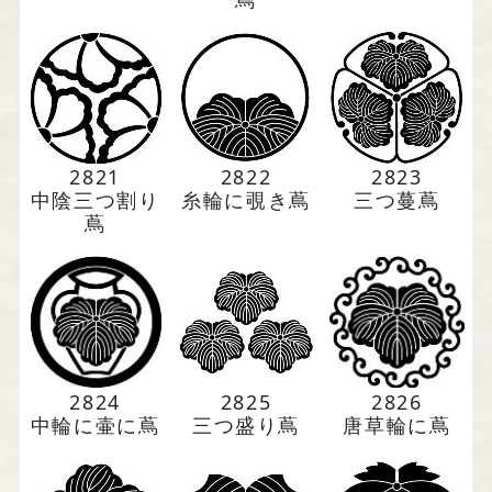
2821
2822
2823
中陰三つ割り
糸輪に覗き蔦
三つ蔓蔦
蔦
2824
2825
2826
中輪に壷に蔦
三つ盛り蔦
唐草輪に蔦