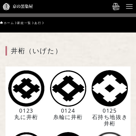
English→
ホーム
家紋一覧
あ行
HOME
オンラインショップ
井桁（いげた）
京の黒染屋について
Service
Gallery
Our Story
0123
0124
0125
丸に井桁
糸輪に井桁
石持ち地抜き
お問い合わせ
井桁
English