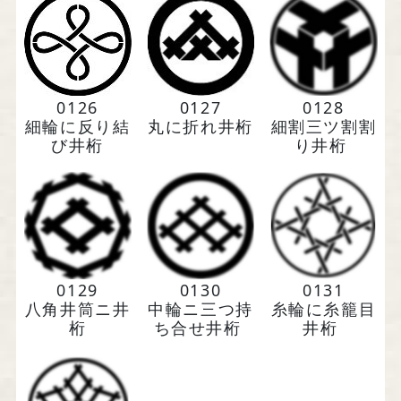
馬場染工業株式会社
0126
0127
0128
〒604-8242 京都府京都市中京区
細輪に反り結
丸に折れ井桁
細割三ツ割割
西洞院通三条下ル柳水町75
び井桁
り井桁
TEL 075-221-4759
受付時間 土日祝を除く 平日9時～17時
0129
0130
0131
八角井筒ニ井
中輪ニ三つ持
糸輪に糸籠目
お問い合わせ
桁
ち合せ井桁
井桁